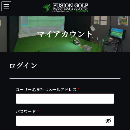
コ
ナ
ン
ビ
テ
ゲ
ン
ー
ツ
シ
マイアカウント
へ
ョ
ス
ン
キ
に
ッ
移
プ
動
ログイン
必
ユーザー名またはメールアドレス
*
須
必
パスワード
*
須