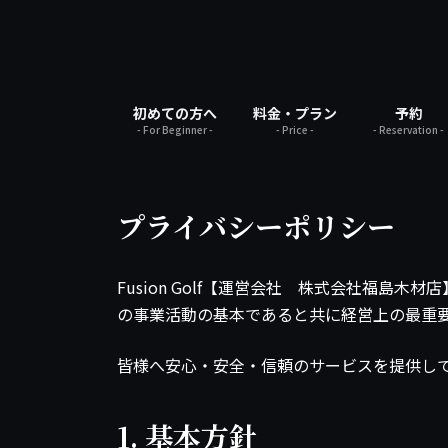
コ
ナ
ン
ビ
テ
ゲ
ン
ー
ツ
シ
初めての方へ
料金・プラン
予約
へ
ョ
- For Beginner -
- Price -
- Reservation -
ス
ン
キ
に
ッ
移
プライバシーポリシー
プ
動
Fusion Golf【運営会社 株式会社福
の事業活動の基本であると共に経営上の最重
皆様へ安心・安全・信頼のサービスを提供し
1. 基本方針