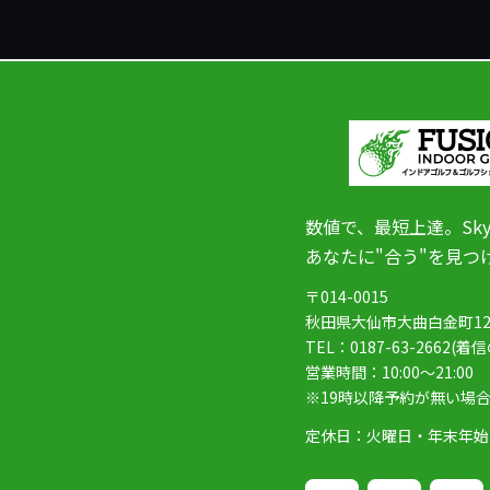
数値で、最短上達。Sk
あなたに"合う"を見つ
〒014-0015
秋田県大仙市大曲白金町12-
TEL：0187-63-2662(着
営業時間：10:00～21:00
※19時以降予約が無い場
定休日：火曜日・年末年始
ア
ア
ア