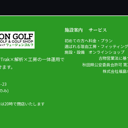
施設案内
サービス
初めての方へ
料金・プラン
選ばれる理由
工房・フィッティン
施設・設備
オンラインショップ
古物営業法に基
yTrak×解析×工房の一体運用で
秋田県公安委員会許可 第23
けます。
株式会社福島
23
信のみ)
合は20時で閉店いたします