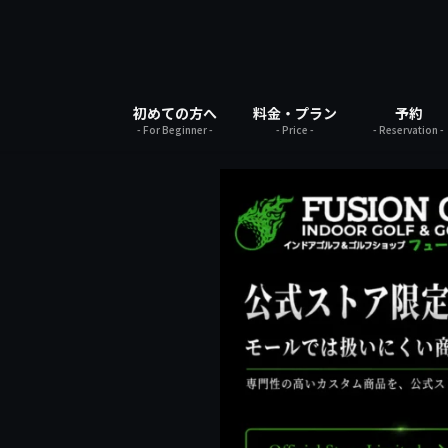
コ
ナ
ン
ビ
テ
ゲ
ン
ー
ツ
シ
初めての方へ
料金・プラン
予約
へ
ョ
- For Beginner -
- Price -
- Reservation -
ス
ン
キ
に
ッ
移
プ
動