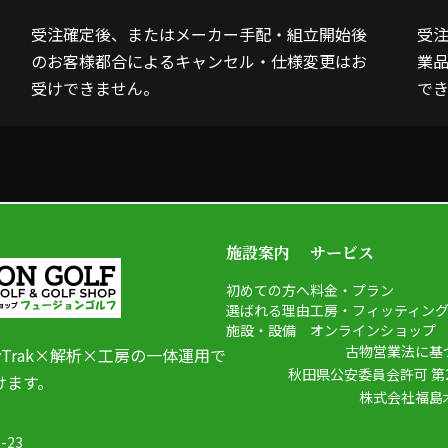
受注確定後、またはメーカー手配・組立開始後
受
のお客様都合によるキャンセル・仕様変更はお
業
受けできません。
で
施設案内
サービス
初めての方へ
料金・プラン
選ばれる理由
工房・フィッティン
施設・設備
オンラインショップ
古物営業法に基
yTrak×解析×工房の一体運用で
秋田県公安委員会許可 第23
けます。
株式会社福島
23