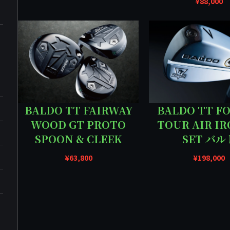
¥
88,000
BALDO TT FAIRWAY
BALDO TT F
WOOD GT PROTO
TOUR AIR IR
SPOON & CLEEK
SET バル
¥
63,800
¥
198,000