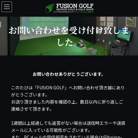
コ
ナ
ン
ビ
テ
ゲ
ン
ー
お問い合わせを受け付け致しま
ツ
シ
へ
ョ
した。
ス
ン
キ
に
ッ
移
プ
動
お問い合わせありがとうございます。
このたびは「FUSION GOLF」へお問い合わせ頂き誠にあり
がとうございます。
お送り頂きました内容を確認の上、数日以内に折り返しご
連絡させて頂きます。
1週間以上経過しても返答がない場合は送信時エラーや迷惑
メールに入っている可能性がございます。
また、PCメールの受信拒否をされている場合は＠fusion-